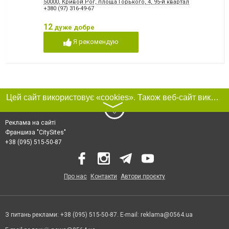
50000, Кривой Рог, площа Горького, 4, 95-й квартал
+380 (97) 316-49-67
12
дуже добре
Я рекомендую
Цей сайт використовує «cookies». Також веб-сайт використовує інтернет-сервіс для збору технічних даних стосовно відвідувачів з метою отримання маркетингової та статистичної інформації. Умови обробки даних відвідувачів сайту див.
〉
Реклама на сайті
Франшиза "CitySites"
+38 (095) 515-50-87
Про нас
Контакти
Автори проєкту
З питань реклами: +38 (095) 515-50-87. E-mail:
reklama@0564.ua