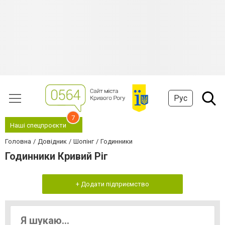
Рус
7
Наші спецпроєкти
Головна
Довідник
Шопінг
Годинники
Годинники Кривий Ріг
+ Додати підприємство