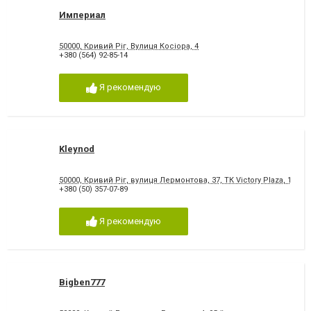
Империал
50000, Кривий Ріг, Вулиця Косіора, 4
+380 (564) 92-85-14
Я рекомендую
Kleynod
50000, Кривий Ріг, вулиця Лермонтова, 37, ТК Victory Plaza, 1 пов
+380 (50) 357-07-89
Я рекомендую
Bigben777