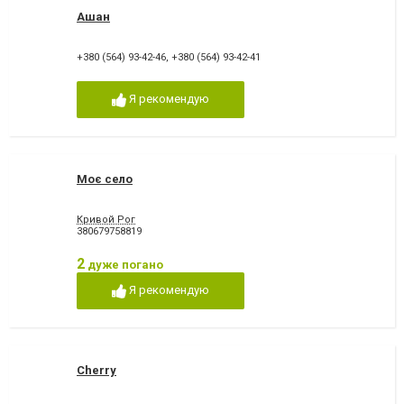
Ашан
+380 (564) 93-42-46
,
+380 (564) 93-42-41
Я рекомендую
Моє село
Кривой Рог
380679758819
2
дуже погано
Я рекомендую
Сherry