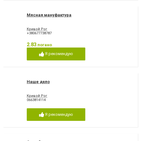
Мясная мануфактура
Кривой Рог
+380677738787
2.83
погано
Я рекомендую
Наше дело
Кривой Рог
0663814114
Я рекомендую