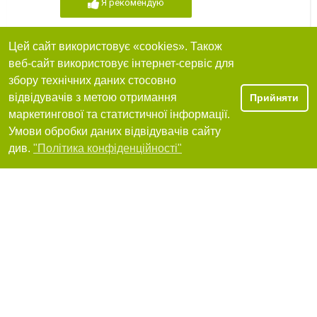
Я рекомендую
Цей сайт використовує «cookies». Також
веб-сайт використовує інтернет-сервіс для
Проминь
збору технічних даних стосовно
відвідувачів з метою отримання
Прийняти
50000, Кривий Ріг, вулиця Сонячна, 18, Інгулець
+380 (564) 22-66-46
маркетингової та статистичної інформації.
Умови обробки даних відвідувачів сайту
Я рекомендую
Фільтри
див.
"Політика конфіденційності"
Ежевика
+380 (564) 66-21-23
Я рекомендую