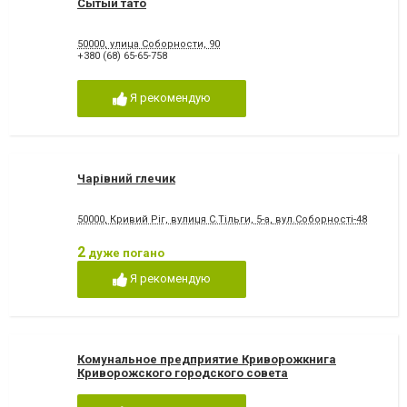
Сытый тато
50000, улица Соборности, 90
+380 (68) 65-65-758
Я рекомендую
Чарівний глечик
50000, Кривий Ріг, вулиця С.Тільги, 5-а, вул.Соборності-48
2
дуже погано
Я рекомендую
Комунальное предприятие Криворожкнига
Криворожского городского совета