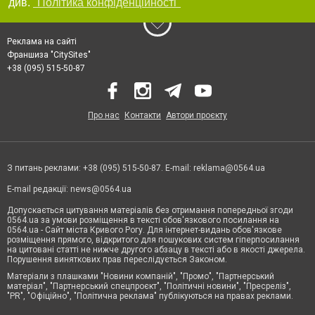
див.
"Політика конфіденційності"
Реклама на сайті
Франшиза "CitySites"
+38 (095) 515-50-87
Про нас
Контакти
Автори проєкту
З питань реклами: +38 (095) 515-50-87. E-mail:
reklama@0564.ua
E-mail редакції:
news@0564.ua
Допускається цитування матеріалів без отримання попередньої згоди
0564.ua за умови розміщення в тексті обов'язкового посилання на
0564.ua - Сайт міста Кривого Рогу. Для інтернет-видань обов'язкове
розміщення прямого, відкритого для пошукових систем гіперпосилання
на цитовані статті не нижче другого абзацу в тексті або в якості джерела.
Порушення виняткових прав переслідується Законом.
Матеріали з плашками "Новини компаній", "Промо", "Партнерський
матеріал", "Партнерський спецпроєкт", "Політичні новини", "Пресреліз",
"PR", "Офіційно", "Політична реклама" публікуються на правах реклами.