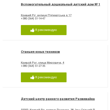
Вспомогательный дошкольный детский дом № 1
Кривий Ріг, вулиця П'ятихатська д.17
+380 (564) 51-14-47
Я рекомендую
Станция юных техников
Кривой Рог, улица Мировича, 4
+380 (564) 51-27-35
Я рекомендую
Детский центр раннего развития Развивайка
50000, Кривий Ріг, вулиця Лісового, 38, (м-н Східний-3)