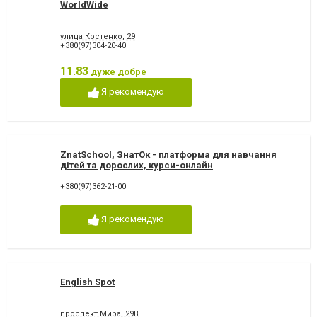
WorldWide
улица Костенко, 29
+380(97)304-20-40
11.83
дуже добре
Я рекомендую
ZnatSchool, ЗнатОк - платформа для навчання
дітей та дорослих, курси-онлайн
+380(97)362-21-00
Я рекомендую
English Spot
проспект Мира, 29В