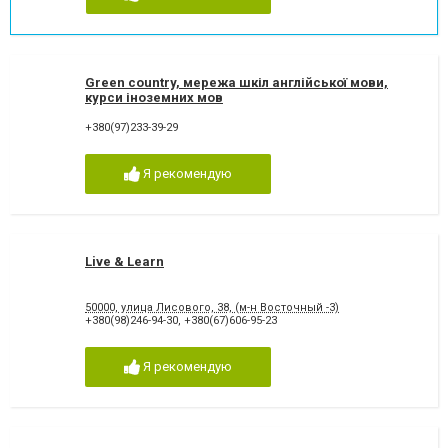
Green country, мережа шкіл англійської мови,
курси іноземних мов
+380(97)233-39-29
Я рекомендую
Live & Learn
50000, улица Лисового, 38, (м-н Восточный -3)
+380(98)246-94-30
,
+380(67)606-95-23
Я рекомендую