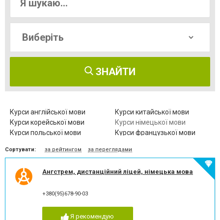
ЗНАЙТИ
Курси англійської мови
Курси китайської мови
Курси корейської мови
Курси німецької мови
Курси польської мови
Курси французької мови
Курси чеської мови
Курси японської мови
Сортувати:
за рейтингом
за переглядами
Курси івриту
Курси іспанської мови
Курси італійської мови
Ангстрем, дистанційний ліцей, німецька мова
+380(95)678-90-03
Я рекомендую