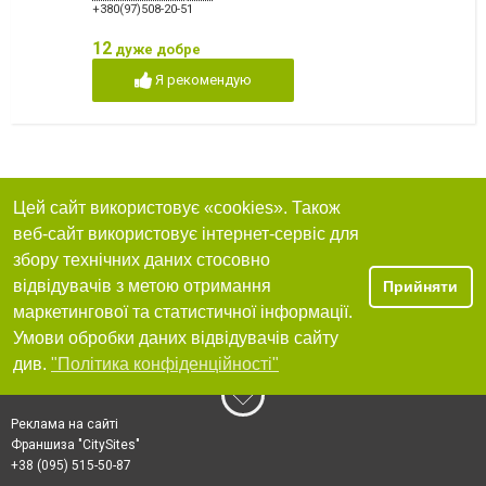
+380(97)508-20-51
12
дуже добре
Я рекомендую
Цей сайт використовує «cookies». Також
веб-сайт використовує інтернет-сервіс для
збору технічних даних стосовно
відвідувачів з метою отримання
Прийняти
маркетингової та статистичної інформації.
Умови обробки даних відвідувачів сайту
див.
"Політика конфіденційності"
Реклама на сайті
Франшиза "CitySites"
+38 (095) 515-50-87