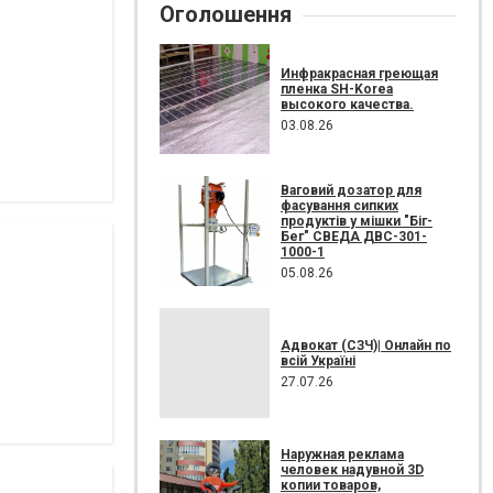
Оголошення
Инфракрасная греющая
пленка SH-Korea
высокого качества.
03.08.26
Ваговий дозатор для
фасування сипких
продуктів у мішки "Біг-
Бег" СВЕДА ДВС-301-
1000-1
05.08.26
Адвокат (СЗЧ)| Онлайн по
всій Україні
27.07.26
Наружная реклама
человек надувной 3D
копии товаров,