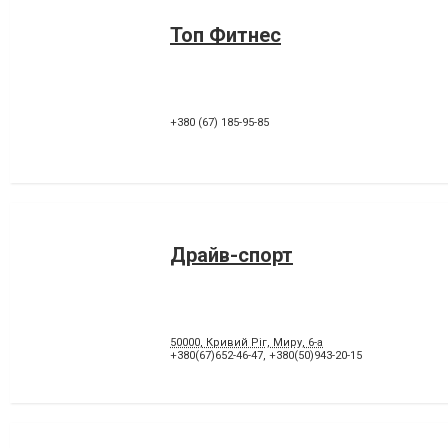
Топ Фитнес
+380 (67) 185-95-85
Драйв-спорт
50000, Кривий Ріг, Миру, 6-а
+380(67)652-46-47
,
+380(50)943-20-15