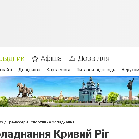
овідник
Афіша
Дозвілля
 сайті
Довідкова
Карта міста
Питання-відповідь
Нерухом
му
Тренажери і спортивне обладнання
бладнання Кривий Ріг