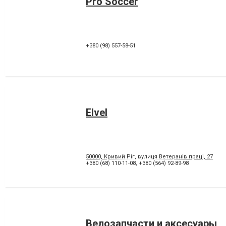
Pro Soccer
+380 (98) 557-58-51
Elvel
50000, Кривий Ріг, вулиця Ветеранів праці, 27
+380 (68) 110-11-08
,
+380 (564) 92-89-98
Велозапчасти и аксесуары