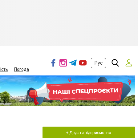
Рус
ість
Погода
+ Додати підприємство