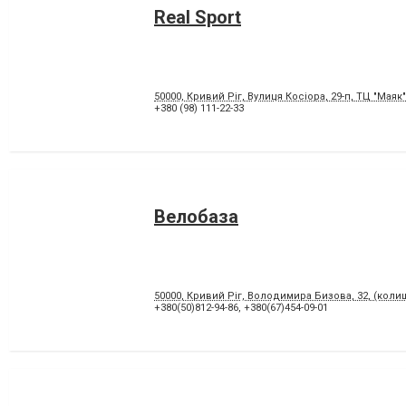
Real Sport
50000, Кривий Ріг, Вулиця Косіора, 29-п, ТЦ "Маяк"
+380 (98) 111-22-33
Велобаза
50000, Кривий Ріг, Володимира Бизова, 32, (колиш
+380(50)812-94-86
,
+380(67)454-09-01