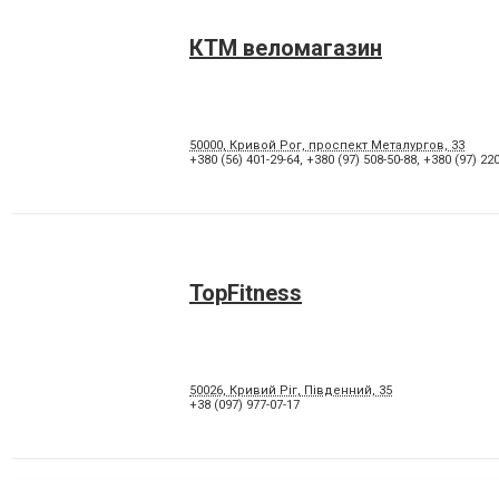
КТМ веломагазин
50000, Кривой Рог, проспект Металургов, 33
+380 (56) 401-29-64
,
+380 (97) 508-50-88
,
+380 (97) 220
TopFitness
50026, Кривий Ріг, Південний, 35
+38 (097) 977-07-17