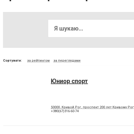
Сортувати:
за рейтингом
за переглядами
Юниор спорт
50000, Кривой Рог, проспект 200 лет Кривому Рогу
+380(67)316-60-74